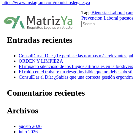
https://www.instagram.com/requisitoslegalesya
Tags:
Bienestar Laboral
can
Prevencion Laboral
puestos
Entradas recientes
ConsulDar al Día: ¿Te perdiste las normas más relevantes pub
ORDEN Y LIMPIEZA
El impacto silencioso de los fuegos artificiales en la biodiver
El ruido en el trabajo: un riesgo invisible que no debe subest
ConsulDar al Día: ¿Sabías que una correcta gestión ergonómic
Comentarios recientes
Archivos
agosto 2026
julio 2026