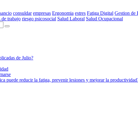
sancio
consuldar
empresas
Ergonomia
estres
Fatiga Digital
Gestion de 
 de trabajo
riesgo psicosocial
Salud Laboral
Salud Ocupacional
licadas de Julio?
sidad
imarse
a puede reducir la fatiga, prevenir lesiones y mejorar la productividad