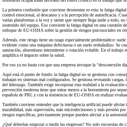
fenómeno ocupacional derivado del estrés crónico en el trabajo que no
La primera confusión que conviene desmontar es esta: la fatiga digital 
control emocional, al descanso y a la percepción de autoeficacia. Cua
varias plataformas a la vez y siente que siempre llega tarde a todo, no
sostenido del equipo. Eso convierte la fatiga digital en una cuestión d
enfoque de EU-OSHA sobre la gestión de riesgos psicosociales en ent
Además, este riesgo tiene un rasgo especialmente problemático: suele s
evidente como una máquina defectuosa o un suelo resbaladizo. Se cuela 
saturación, absentismo intermitente o rotación evitable. En el traba
amplifica el impacto sobre la salud.
Por eso ya no basta con que una empresa invoque la “desconexión dig
Aquí está el punto de fondo: la fatiga digital no se gestiona con cons
trabajan en sistemas mal configurados. Se gestiona revisando cargas, 
del liderazgo. También exige incorporar esta realidad a la evaluación
prevención moderna tiene que mirar menos a la herramienta por separad
española de PRL y con la insistencia de EU-OSHA en realizar evaluacio
También conviene entender que la inteligencia artificial puede aliviar
trazabilidad, más supervisión, más microdecisiones y más presión por
riesgos específicas, precisamente porque pueden afectar a la autonomía,
¿Qué deberían empezar a medir las empresas? No solo encuestas de cli