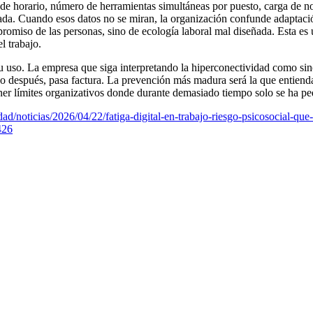
de horario, número de herramientas simultáneas por puesto, carga de no
ornada. Cuando esos datos no se miran, la organización confunde adapt
iso de las personas, sino de ecología laboral mal diseñada. Esta es u
l trabajo.
r su uso. La empresa que siga interpretando la hiperconectividad como 
s o después, pasa factura. La prevención más madura será la que entiend
poner límites organizativos donde durante demasiado tiempo solo se ha p
dad/noticias/2026/04/22/fatiga-digital-en-trabajo-riesgo-psicosocial-
426