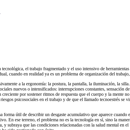
ón tecnológica, el trabajo fragmentado y el uso intensivo de herramient
ual, cuando en realidad ya es un problema de organización del trabajo,
ivamente a la ergonomía: la postura, la pantalla, la iluminación, la sill
osociales nuevos o intensificados: interrupciones constantes, sensación
ón creciente por sostener ritmos de respuesta que el cuerpo y la mente
iesgos psicosociales en el trabajo y de que el llamado tecnoestrés se vin
na forma útil de describir un desgaste acumulativo que aparece cuando e
ntivo. En ese terreno, el problema no es la tecnología en sí, sino la ma
la, y subraya que las condiciones relacionadas con la salud mental en e