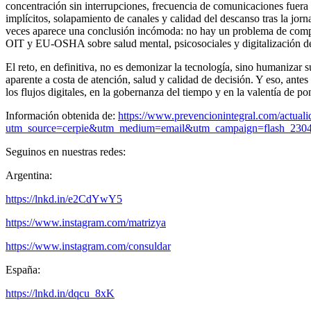
concentración sin interrupciones, frecuencia de comunicaciones fuera 
implícitos, solapamiento de canales y calidad del descanso tras la j
veces aparece una conclusión incómoda: no hay un problema de comprom
OIT y EU-OSHA sobre salud mental, psicosociales y digitalización de
El reto, en definitiva, no es demonizar la tecnología, sino humaniza
aparente a costa de atención, salud y calidad de decisión. Y eso, ante
los flujos digitales, en la gobernanza del tiempo y en la valentía de 
Información obtenida de:
https://www.prevencionintegral.com/actuali
utm_source=cerpie&utm_medium=email&utm_campaign=flash_230
Seguinos en nuestras redes:
Argentina:
https://lnkd.in/e2CdYwY5
https://www.instagram.com/matrizya
https://www.instagram.com/consuldar
España:
https://lnkd.in/dqcu_8xK