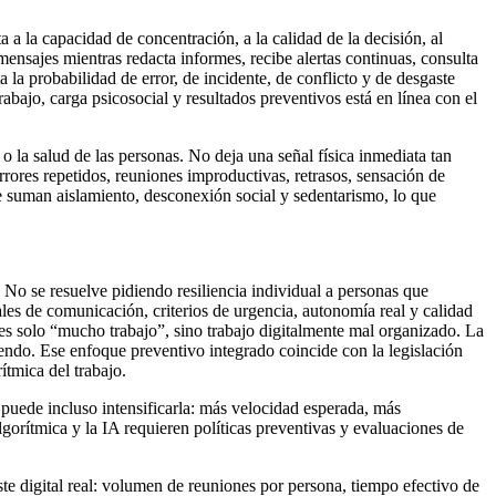
 a la capacidad de concentración, a la calidad de la decisión, al
ensajes mientras redacta informes, recibe alertas continuas, consulta
a la probabilidad de error, de incidente, de conflicto y de desgaste
rabajo, carga psicosocial y resultados preventivos está en línea con el
o la salud de las personas. No deja una señal física inmediata tan
rrores repetidos, reuniones improductivas, retrasos, sensación de
e suman aislamiento, desconexión social y sedentarismo, lo que
. No se resuelve pidiendo resiliencia individual a personas que
les de comunicación, criterios de urgencia, autonomía real y calidad
es solo “mucho trabajo”, sino trabajo digitalmente mal organizado. La
endo. Ese enfoque preventivo integrado coincide con la legislación
tmica del trabajo.
 puede incluso intensificarla: más velocidad esperada, más
orítmica y la IA requieren políticas preventivas y evaluaciones de
e digital real: volumen de reuniones por persona, tiempo efectivo de