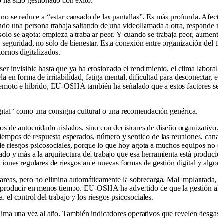
 ha sido gestionado con éxito.
no se reduce a “estar cansado de las pantallas”. Es más profunda. Afecta
ndo una persona trabaja saltando de una videollamada a otra, responde m
 solo se agota: empieza a trabajar peor. Y cuando se trabaja peor, aument
e seguridad, no solo de bienestar. Esta conexión entre organización del t
ornos digitalizados.
er invisible hasta que ya ha erosionado el rendimiento, el clima laboral 
en forma de irritabilidad, fatiga mental, dificultad para desconectar, e
jo remoto e híbrido, EU-OSHA también ha señalado que a estos factores s
ital” como una consigna cultural o una recomendación genérica.
ejos de autocuidado aislados, sino con decisiones de diseño organizativo
tiempos de respuesta esperados, número y sentido de las reuniones, cana
 de riesgos psicosociales, porque lo que hoy agota a muchos equipos no 
o y más a la arquitectura del trabajo que esa herramienta está produci
nes regulares de riesgos ante nuevas formas de gestión digital y algorí
 tareas, pero no elimina automáticamente la sobrecarga. Mal implantada,
 producir en menos tiempo. EU-OSHA ha advertido de que la gestión alg
 el control del trabajo y los riesgos psicosociales.
ma una vez al año. También indicadores operativos que revelen desgast