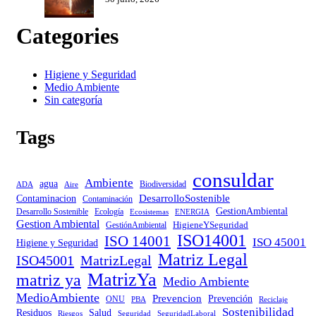
Categories
Higiene y Seguridad
Medio Ambiente
Sin categoría
Tags
consuldar
Ambiente
agua
Biodiversidad
ADA
Aire
DesarrolloSostenible
Contaminacion
Contaminación
GestionAmbiental
Desarrollo Sostenible
Ecología
Ecosistemas
ENERGIA
Gestion Ambiental
HigieneYSeguridad
GestiónAmbiental
ISO14001
ISO 14001
ISO 45001
Higiene y Seguridad
Matriz Legal
ISO45001
MatrizLegal
MatrizYa
matriz ya
Medio Ambiente
MedioAmbiente
Prevencion
Prevención
ONU
PBA
Reciclaje
Sostenibilidad
Residuos
Salud
Riesgos
Seguridad
SeguridadLaboral