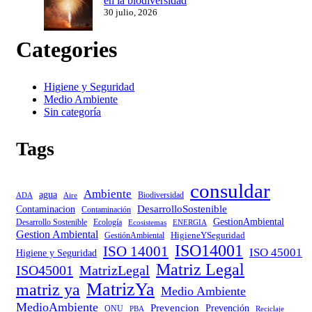
en la biodiversidad
30 julio, 2026
Categories
Higiene y Seguridad
Medio Ambiente
Sin categoría
Tags
consuldar
Ambiente
agua
Biodiversidad
ADA
Aire
DesarrolloSostenible
Contaminacion
Contaminación
GestionAmbiental
Desarrollo Sostenible
Ecología
Ecosistemas
ENERGIA
Gestion Ambiental
HigieneYSeguridad
GestiónAmbiental
ISO14001
ISO 14001
ISO 45001
Higiene y Seguridad
Matriz Legal
ISO45001
MatrizLegal
MatrizYa
matriz ya
Medio Ambiente
MedioAmbiente
Prevencion
Prevención
ONU
PBA
Reciclaje