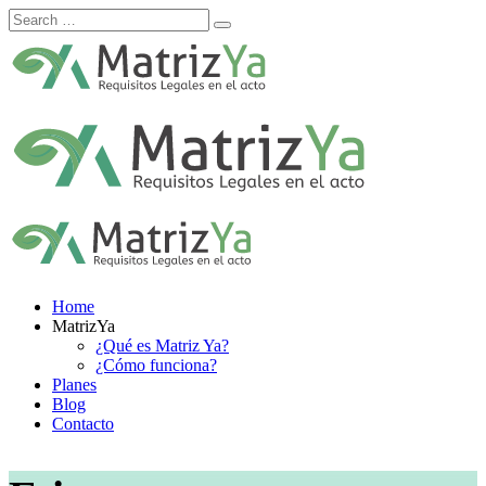
Skip
to
content
Home
MatrizYa
¿Qué es Matriz Ya?
¿Cómo funciona?
Planes
Blog
Contacto