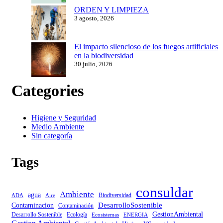
ORDEN Y LIMPIEZA
3 agosto, 2026
El impacto silencioso de los fuegos artificiales
en la biodiversidad
30 julio, 2026
Categories
Higiene y Seguridad
Medio Ambiente
Sin categoría
Tags
consuldar
Ambiente
agua
Biodiversidad
ADA
Aire
DesarrolloSostenible
Contaminacion
Contaminación
GestionAmbiental
Desarrollo Sostenible
Ecología
Ecosistemas
ENERGIA