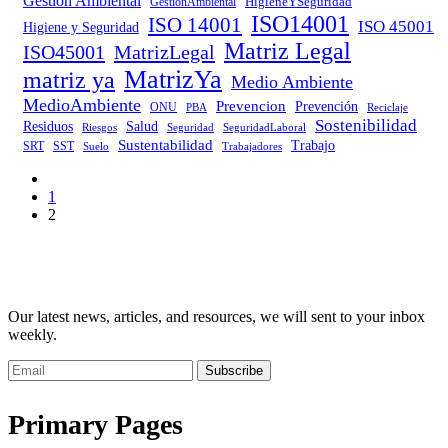
Gestion Ambiental
HigieneYSeguridad
GestiónAmbiental
ISO14001
ISO 14001
ISO 45001
Higiene y Seguridad
Matriz Legal
ISO45001
MatrizLegal
MatrizYa
matriz ya
Medio Ambiente
MedioAmbiente
Prevencion
Prevención
ONU
PBA
Reciclaje
Sostenibilidad
Residuos
Salud
Riesgos
Seguridad
SeguridadLaboral
Sustentabilidad
Trabajo
SRT
SST
Trabajadores
Suelo
1
2
Our latest news, articles, and resources, we will sent to your inbox
weekly.
Subscribe
Primary Pages