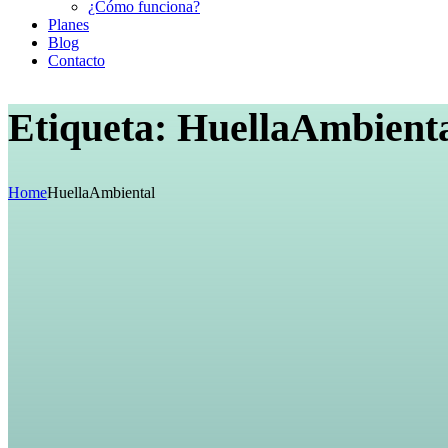
¿Cómo funciona?
Planes
Blog
Contacto
Etiqueta:
HuellaAmbient
Home
HuellaAmbiental