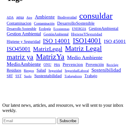
consuldar
Ambiente
agua
Biodiversidad
ADA
Aire
DesarrolloSostenible
Contaminacion
Contaminación
GestionAmbiental
Desarrollo Sostenible
Ecología
Ecosistemas
ENERGIA
Gestion Ambiental
HigieneYSeguridad
GestiónAmbiental
ISO14001
ISO 14001
ISO 45001
Higiene y Seguridad
Matriz Legal
ISO45001
MatrizLegal
MatrizYa
matriz ya
Medio Ambiente
MedioAmbiente
Prevencion
Prevención
ONU
PBA
Reciclaje
Sostenibilidad
Residuos
Salud
Riesgos
Seguridad
SeguridadLaboral
Sustentabilidad
Trabajo
SRT
SST
Trabajadores
Suelo
Our latest news, articles, and resources, we will sent to your inbox
weekly.
Subscribe