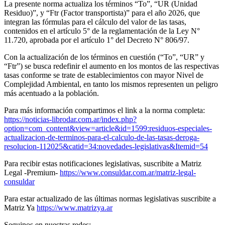
La presente norma actualiza los términos “To”, “UR (Unidad
Residuo)”, y “Ftr (Factor transportista)” para el año 2026, que
integran las fórmulas para el cálculo del valor de las tasas,
contenidos en el artículo 5° de la reglamentación de la Ley N°
11.720, aprobada por el artículo 1° del Decreto N° 806/97.
Con la actualización de los términos en cuestión (“To”, “UR” y
“Ftr”) se busca redefinir el aumento en los montos de las respectivas
tasas conforme se trate de establecimientos con mayor Nivel de
Complejidad Ambiental, en tanto los mismos representen un peligro
más acentuado a la población.
Para más información compartimos el link a la norma completa:
https://noticias-librodar.com.ar/index.php?
option=com_content&view=article&id=1599:residuos-especiales-
actualizacion-de-terminos-para-el-calculo-de-las-tasas-deroga-
resolucion-112025&catid=34:novedades-legislativas&Itemid=54
Para recibir estas notificaciones legislativas, suscribite a Matriz
Legal -Premium-
https://www.consuldar.com.ar/matriz-legal-
consuldar
Para estar actualizado de las últimas normas legislativas suscribite a
Matriz Ya
https://www.matrizya.ar
Seguinos en nuestras redes: