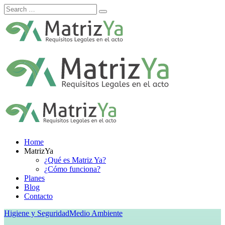
Skip
to
content
Home
MatrizYa
¿Qué es Matriz Ya?
¿Cómo funciona?
Planes
Blog
Contacto
Higiene y Seguridad
Medio Ambiente