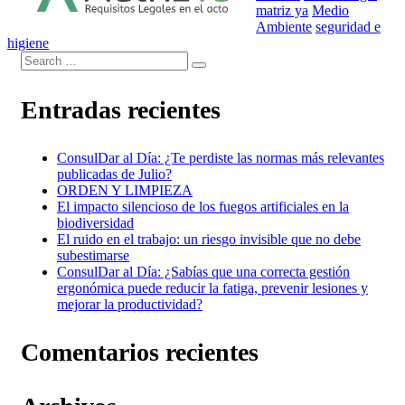
matriz ya
Medio
Ambiente
seguridad e
higiene
Entradas recientes
ConsulDar al Día: ¿Te perdiste las normas más relevantes
publicadas de Julio?
ORDEN Y LIMPIEZA
El impacto silencioso de los fuegos artificiales en la
biodiversidad
El ruido en el trabajo: un riesgo invisible que no debe
subestimarse
ConsulDar al Día: ¿Sabías que una correcta gestión
ergonómica puede reducir la fatiga, prevenir lesiones y
mejorar la productividad?
Comentarios recientes