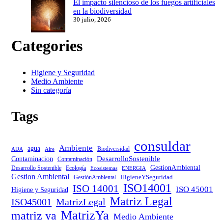
El impacto silencioso de los fuegos artificiales
en la biodiversidad
30 julio, 2026
Categories
Higiene y Seguridad
Medio Ambiente
Sin categoría
Tags
consuldar
Ambiente
agua
Biodiversidad
ADA
Aire
DesarrolloSostenible
Contaminacion
Contaminación
GestionAmbiental
Desarrollo Sostenible
Ecología
Ecosistemas
ENERGIA
Gestion Ambiental
HigieneYSeguridad
GestiónAmbiental
ISO14001
ISO 14001
ISO 45001
Higiene y Seguridad
Matriz Legal
ISO45001
MatrizLegal
MatrizYa
matriz ya
Medio Ambiente