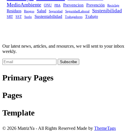
MedioAmbiente
Prevencion
Prevención
ONU
PBA
Reciclaje
Sostenibilidad
Residuos
Salud
Riesgos
Seguridad
SeguridadLaboral
Sustentabilidad
Trabajo
SRT
SST
Trabajadores
Suelo
Our latest news, articles, and resources, we will sent to your inbox
weekly.
Subscribe
Primary Pages
Pages
Template
© 2026 MatrizYa - All Rights Reserved Made by
ThemeTags