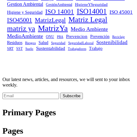
Gestion Ambiental
HigieneYSeguridad
GestiónAmbiental
ISO14001
ISO 14001
ISO 45001
Higiene y Seguridad
Matriz Legal
ISO45001
MatrizLegal
MatrizYa
matriz ya
Medio Ambiente
MedioAmbiente
Prevencion
Prevención
ONU
PBA
Reciclaje
Sostenibilidad
Residuos
Salud
Riesgos
Seguridad
SeguridadLaboral
Sustentabilidad
Trabajo
SRT
SST
Trabajadores
Suelo
Our latest news, articles, and resources, we will sent to your inbox
weekly.
Subscribe
Primary Pages
Pages