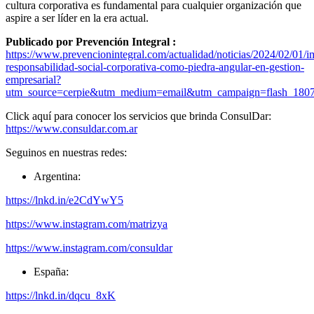
cultura corporativa es fundamental para cualquier organización que
aspire a ser líder en la era actual.
Publicado por Prevención Integral :
https://www.prevencionintegral.com/actualidad/noticias/2024/02/01/
responsabilidad-social-corporativa-como-piedra-angular-en-gestion-
empresarial?
utm_source=cerpie&utm_medium=email&utm_campaign=flash_180
Click aquí para conocer los servicios que brinda ConsulDar:
https://www.consuldar.com.ar
Seguinos en nuestras redes:
Argentina:
https://lnkd.in/e2CdYwY5
https://www.instagram.com/matrizya
https://www.instagram.com/consuldar
España:
https://lnkd.in/dqcu_8xK