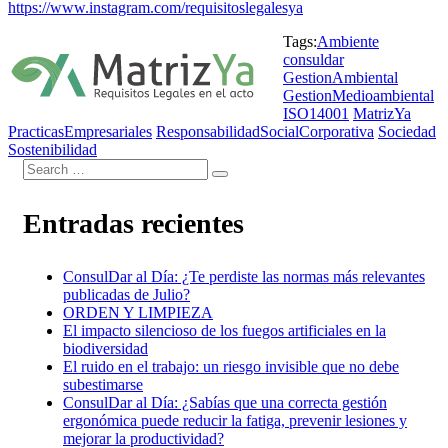
https://www.instagram.com/requisitoslegalesya
Tags:
Ambiente
consuldar
GestionAmbiental
GestionMedioambiental
ISO14001
MatrizYa
PracticasEmpresariales
ResponsabilidadSocialCorporativa
Sociedad
Sostenibilidad
Entradas recientes
ConsulDar al Día: ¿Te perdiste las normas más relevantes
publicadas de Julio?
ORDEN Y LIMPIEZA
El impacto silencioso de los fuegos artificiales en la
biodiversidad
El ruido en el trabajo: un riesgo invisible que no debe
subestimarse
ConsulDar al Día: ¿Sabías que una correcta gestión
ergonómica puede reducir la fatiga, prevenir lesiones y
mejorar la productividad?