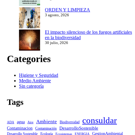
ORDEN Y LIMPIEZA
3 agosto, 2026
El impacto silencioso de los fuegos artificiales
en la biodiversidad
30 julio, 2026
Categories
Higiene y Seguridad
Medio Ambiente
Sin categoría
Tags
consuldar
Ambiente
agua
Biodiversidad
ADA
Aire
DesarrolloSostenible
Contaminacion
Contaminación
GestionAmbiental
Desarrollo Sostenible
Ecología
Ecosistemas
ENERGIA